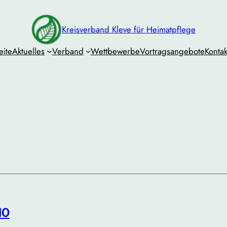
Kreisverband Kleve für Heimatpflege
eite
Aktuelles
Verband
Wettbewerbe
Vortragsangebote
Kontak
10