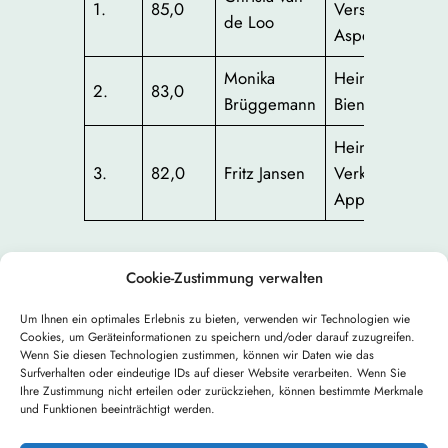
1.
85,0
Verschönerungs
de Loo
Asperden
Monika
Heimatfreunde
2.
83,0
Brüggemann
Bienen-Griethe
Heimat- und
3.
82,0
Fritz Jansen
Verkehrsverein
Appeldorn
Cookie-Zustimmung verwalten
Um Ihnen ein optimales Erlebnis zu bieten, verwenden wir Technologien wie
Cookies, um Geräteinformationen zu speichern und/oder darauf zuzugreifen.
←
Vorheriger:
Nächster:
Wenn Sie diesen Technologien zustimmen, können wir Daten wie das
Surfverhalten oder eindeutige IDs auf dieser Website verarbeiten. Wenn Sie
Bauerngarten
Fassadenbegrünung
Ihre Zustimmung nicht erteilen oder zurückziehen, können bestimmte Merkmale
2011
2011
→
und Funktionen beeinträchtigt werden.