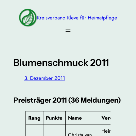
Zum
Inhalt
Kreisverband Kleve für Heimatpflege
springen
Blumenschmuck 2011
3. Dezember 2011
Preisträger 2011 (36 Meldungen)
Rang
Punkte
Name
Verein
Heimat- und
Christa van