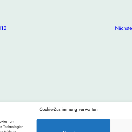
012
Nächste
Cookie-Zustimmung verwalten
Impressum
Datenschutzhinweis
Cookie-Richtlinie (EU)
okies, um
en Technologien
Gestaltet mit
WordPress