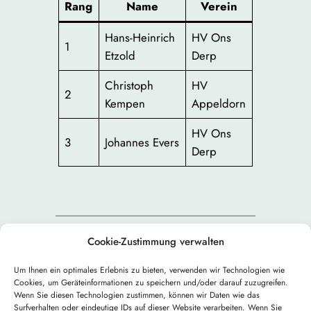
Rang
Name
Verein
Hans-Heinrich
HV Ons
1
Etzold
Derp
Christoph
HV
2
Kempen
Appeldorn
HV Ons
3
Johannes Evers
Derp
Cookie-Zustimmung verwalten
←
Um Ihnen ein optimales Erlebnis zu bieten, verwenden wir Technologien wie
Vorheriger:
Nächster:
Sonder- und
Cookies, um Geräteinformationen zu speichern und/oder darauf zuzugreifen.
Haus- und
Gemeinschaftsleistungen
Wenn Sie diesen Technologien zustimmen, können wir Daten wie das
Surfverhalten oder eindeutige IDs auf dieser Website verarbeiten. Wenn Sie
Wohngarten
2019
→