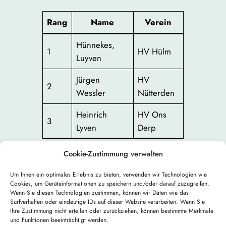
Rang
Name
Verein
Hünnekes,
1
HV Hülm
Luyven
Jürgen
HV
2
Wessler
Nütterden
Heinrich
HV Ons
3
Lyven
Derp
Cookie-Zustimmung verwalten
Um Ihnen ein optimales Erlebnis zu bieten, verwenden wir Technologien wie
Cookies, um Geräteinformationen zu speichern und/oder darauf zuzugreifen.
Wenn Sie diesen Technologien zustimmen, können wir Daten wie das
Surfverhalten oder eindeutige IDs auf dieser Website verarbeiten. Wenn Sie
←
Vorheriger:
Nächster:
Natur des
Ihre Zustimmung nicht erteilen oder zurückziehen, können bestimmte Merkmale
Vorgarten 2019
Jahres 2020
→
und Funktionen beeinträchtigt werden.