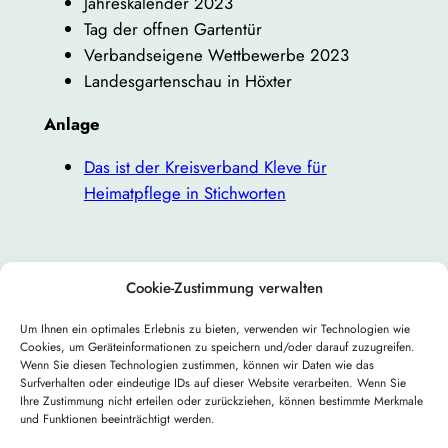
Jahreskalender 2023
Tag der offnen Gartentür
Verbandseigene Wettbewerbe 2023
Landesgartenschau in Höxter
Anlage
Das ist der Kreisverband Kleve für
Heimatpflege in Stichworten
Cookie-Zustimmung verwalten
Um Ihnen ein optimales Erlebnis zu bieten, verwenden wir Technologien wie
←
Nächster:
Sonder- und
Cookies, um Geräteinformationen zu speichern und/oder darauf zuzugreifen.
Vorheriger:
Wenn Sie diesen Technologien zustimmen, können wir Daten wie das
Gemeinschaftsleistungen
Surfverhalten oder eindeutige IDs auf dieser Website verarbeiten. Wenn Sie
Natur des
2024
→
Ihre Zustimmung nicht erteilen oder zurückziehen, können bestimmte Merkmale
Jahres 2023
und Funktionen beeinträchtigt werden.