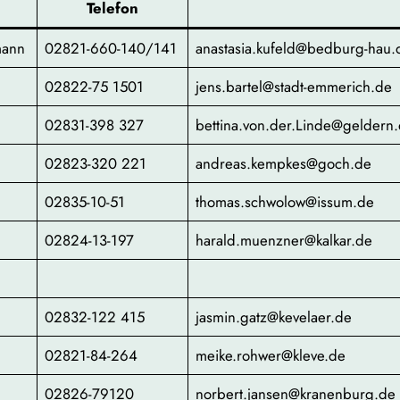
Telefon
mann
02821-660-140/141
anastasia.kufeld@bedburg-hau.
02822-75 1501
jens.bartel@stadt-emmerich.de
02831-398 327
bettina.von.der.Linde@geldern
02823-320 221
andreas.kempkes@goch.de
02835-10-51
thomas.schwolow@issum.de
02824-13-197
harald.muenzner@kalkar.de
02832-122 415
jasmin.gatz@kevelaer.de
02821-84-264
meike.rohwer@kleve.de
02826-79120
norbert.jansen@kranenburg.de