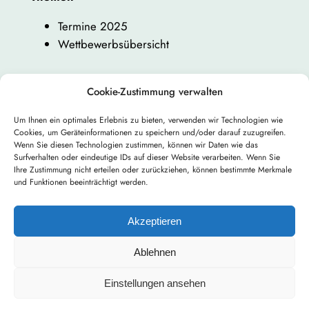
Termine 2025
Wettbewerbsübersicht
Cookie-Zustimmung verwalten
Um Ihnen ein optimales Erlebnis zu bieten, verwenden wir Technologien wie
Cookies, um Geräteinformationen zu speichern und/oder darauf zuzugreifen.
←
Vorheriger:
Neue
Nächster:
Wenn Sie diesen Technologien zustimmen, können wir Daten wie das
Surfverhalten oder eindeutige IDs auf dieser Website verarbeiten. Wenn Sie
Bewertungsbögen für
Rundschreiben
Ihre Zustimmung nicht erteilen oder zurückziehen, können bestimmte Merkmale
die Wettbewerbe 2025
Juli 2025
→
und Funktionen beeinträchtigt werden.
Akzeptieren
Ablehnen
Einstellungen ansehen
Gestaltet mit
WordPress