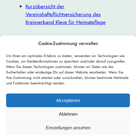
Kurzübersicht der
Vereinshaftpflichtversicherung des
Kreisverband Kleve für Heimatpflege
Cookie-Zustimmung verwalten
Um Ihnen ein optimales Erlebnis zu bieten, verwenden wir Technologien wie
Cookies, um Geräteinformationen zu speichern und/oder darauf zuzugreifen.
←
Vorheriger:
Nächster:
Tag der
Wenn Sie diesen Technologien zustimmen, können wir Daten wie das
Surfverhalten oder eindeutige IDs auf dieser Website verarbeiten. Wenn Sie
Natur des Jahres
offenen Gartentür
Ihre Zustimmung nicht erteilen oder zurückziehen, können bestimmte Merkmale
2021
2022
→
und Funktionen beeinträchtigt werden.
Akzeptieren
Ablehnen
Einstellungen ansehen
Gestaltet mit
WordPress