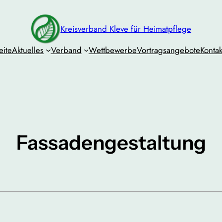
Kreisverband Kleve für Heimatpflege
eite
Aktuelles
Verband
Wettbewerbe
Vortragsangebote
Kontak
Fassadengestaltung